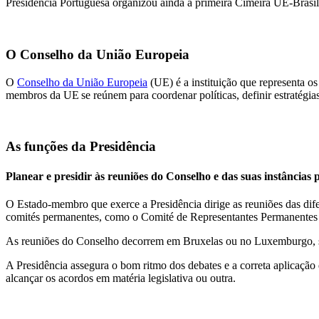
Presidência Portuguesa organizou ainda a primeira Cimeira UE-Brasi
O Conselho da União Europeia
O
Conselho da U
nião Europeia
(UE) é a instituição que representa o
membros da UE se reúnem para coordenar políticas, definir estratégias 
As funções da Presidência
Planear e presidir às reuniões do Conselho e das suas instâncias 
O Estado-membro que exerce a Presidência dirige as reuniões das dif
comités permanentes, como o Comité de Representantes Permanentes 
As reuniões do Conselho decorrem em Bruxelas ou no Luxemburgo, sen
A Presidência assegura o bom ritmo dos debates e a correta aplicaçã
alcançar os acordos em matéria legislativa ou outra.