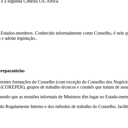
l e a segunda Cimeira UE-África.
s Estados-membros. Conhecido informalmente como Conselho, é nele que,
e adotar legislação..
preparatórias
erentes formações do Conselho (com exceção do Conselho dos Negócios E
(COREPER), grupos de trabalho técnicos e comités que tratam de assu
do que as reuniões informais de Ministros têm lugar no Estado-membr
o do Regulamento Interno e dos métodos de trabalho do Conselho, faci