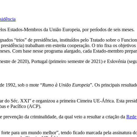
sidência
pelos Estados-Membros da União Europeia, por períodos de seis meses
ignados “trios” de presidências, instituídos pelo Tratado sobre o Func
ra presidência) trabalham em estreita cooperação. O trio fixa os objet
8 meses. Com base nesse programa alargado, cada Estado-membro prepar
mestre de 2020), Portugal (primeiro semestre de 2021) e Eslovénia (seg
 de 1992, sob o mote “
Rumo à União Europeia
”. Os principais resulta
r do Séc. XXI” e organizou a primeira Cimeira UE-África. Esta pres
bas e Pacífico (ACP).
e prevenção da criminalidade, da qual veio a resultar a criação da
Rede 
 forte para um mundo melhor”, tendo ficado marcada pela assinatura d