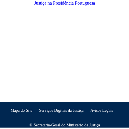
Justiça na Presidência Portuguesa
Mapa do Site
Serviços Digitais da Justiça
Avisos Legais
© Secretaria-Geral do Ministério da Justiça