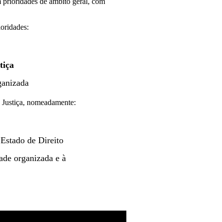
prioridades de âmbito geral, com
ioridades:
tiça
ganizada
a Justiça, nomeadamente:
 Estado de Direito
ade organizada e à